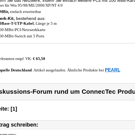
ern Sie das Netzwerk, indem Sie einfach weitere PCs mit 100 MBit-Kart
ber für Win 95/98/ME/2000/XP/NT 4.0
 MBit,
einfach erweiterbar
erk-Kit,
bestehend aus:
10Base-T-UTP-Kabel
, Länge je 5 m
00-MBit-PCI-Netzwerkkarte
00-MBit-Switch mit 5 Ports
eferanten empf. VK:
€ 65,50
PEARL
quelle
Deutschland
: Artikel ausgelaufen. Ähnliche Produkte bei
skussions-Forum rund um ConnecTec Produ
ite: [1]
trag schreiben:
zername: