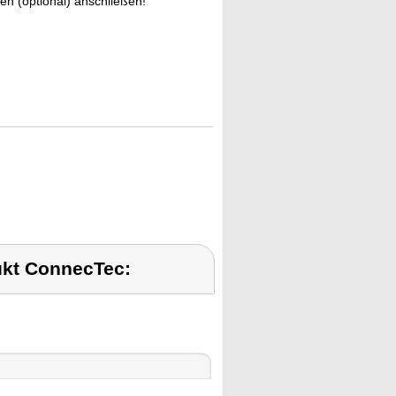
en (optional) anschließen!
kt ConnecTec: