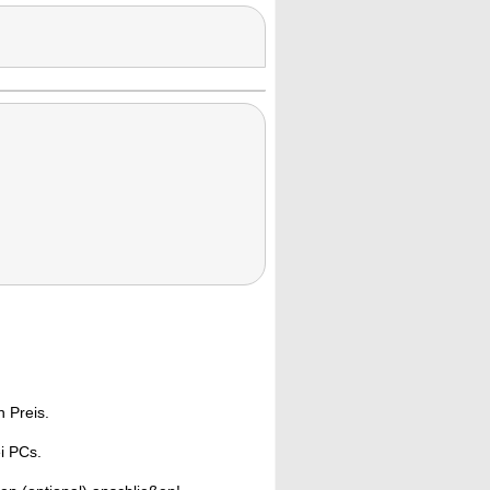
n Preis.
i PCs.