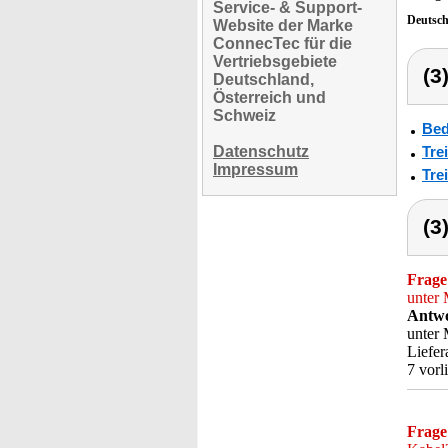
Service- & Support-
Deutsc
Website der Marke
ConnecTec für die
Vertriebsgebiete
(3
Deutschland,
Österreich und
Schweiz
Bed
Datenschutz
Tre
Impressum
Tre
(3
Frage
unter
Antwo
unter 
Liefer
7 vorl
Frage