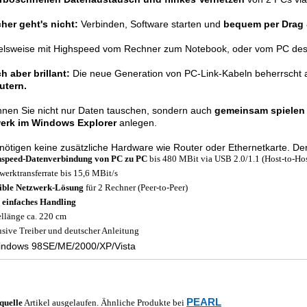
cher geht's nicht:
Verbinden, Software starten und
bequem per Drag
ielsweise mit Highspeed vom Rechner zum Notebook, oder vom PC des
h aber brillant:
Die neue Generation von PC-Link-Kabeln beherrscht
tern.
nen Sie nicht nur Daten tauschen, sondern auch
gemeinsam spiele
erk im Windows Explorer
anlegen.
nötigen keine zusätzliche Hardware wie Router oder Ethernetkarte. D
speed-Datenverbindung von PC zu PC
bis 480 MBit via USB 2.0/1.1 (Host-to-Hos
werktransferrate bis 15,6 MBit/s
ible Netzwerk-Lösung
für 2 Rechner (Peer-to-Peer)
 einfaches Handling
llänge ca. 220 cm
usive Treiber und deutscher Anleitung
indows 98SE/ME/2000/XP/Vista
PEARL
quelle
Artikel ausgelaufen. Ähnliche Produkte bei