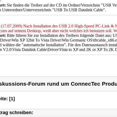
?
rt:
Sie finden die Treiber auf der CD im Ordner/Verzeichnis "USB 
im Unterordner/Unterverzeichnis "USB To USB Datalink Cable".
(17.07.2009) Nach Installation des USB 2.0 High-Speed PC-Link & 
cons auf seinem Desktop, weiß aber nicht welches ich benutzen soll. W
rt:
Bitte führen Sie zur Installation des Treibers folgende Datei aus:
Driver\Win XP 32bit To Vista Driver\Win Germanic OS\tfrcable_x86.ex
d wählen die "automatische Installation". Für den Datenaustausch insta
on V2.0\Vista Datalink Cable\Driver\Vista to XP and 2K or XP To 2K
skussions-Forum rund um ConnecTec Produ
ite: [1]
trag schreiben: