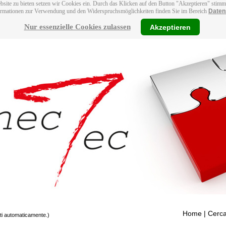
bsite zu bieten setzen wir Cookies ein. Durch das Klicken auf den Button "Akzeptieren" stim
ormationen zur Verwendung und den Widerspruchsmöglichkeiten finden Sie im Bereich
Daten
Nur essenzielle Cookies zulassen
Akzeptieren
Home
| Cerca
tti automaticamente.)