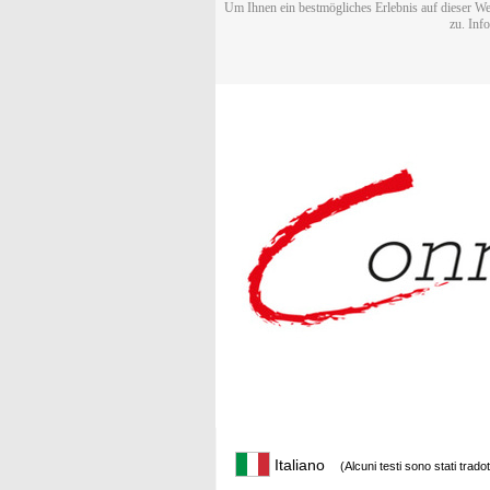
Um Ihnen ein bestmögliches Erlebnis auf dieser We
zu. Inf
Italiano
(Alcuni testi sono stati trado