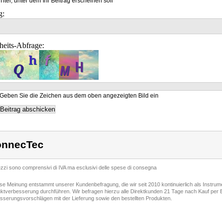
Titel, unter dem Ihr Beitrag erscheinen soll
g:
heits-Abfrage:
Geben Sie die Zeichen aus dem oben angezeigten Bild ein
onnecTec
rezzi sono comprensivi di IVA ma esclusivi delle spese di consegna
ese Meinung entstammt unserer Kundenbefragung, die wir seit 2010 kontinuierlich als Instru
ktverbesserung durchführen. Wir befragen hierzu alle Direktkunden 21 Tage nach Kauf per E
sserungsvorschlägen mit der Lieferung sowie den bestellten Produkten.