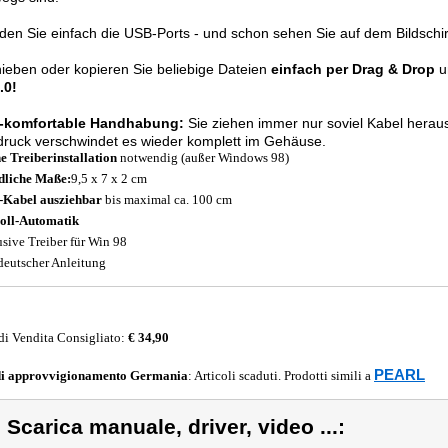
den Sie einfach die USB-Ports - und schon sehen Sie auf dem Bildschi
ieben oder kopieren Sie beliebige Dateien
einfach per Drag & Drop
u
.0!
-komfortable Handhabung:
Sie ziehen immer nur soviel Kabel heraus
ruck verschwindet es wieder komplett im Gehäuse.
e Treiberinstallation
notwendig (außer Windows 98)
liche Maße:
9,5 x 7 x 2 cm
Kabel ausziehbar
bis maximal ca. 100 cm
oll-Automatik
usive Treiber für Win 98
deutscher Anleitung
di Vendita Consigliato:
€ 34,90
PEARL
di approvvigionamento
Germania
: Articoli scaduti. Prodotti simili a
) Scarica manuale, driver, video ...: