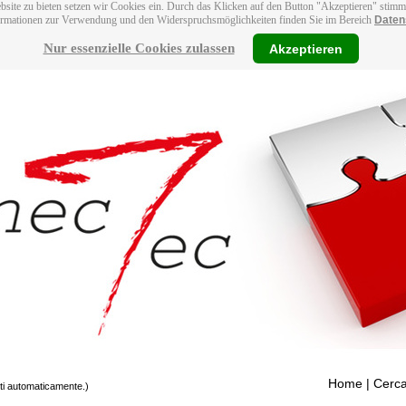
bsite zu bieten setzen wir Cookies ein. Durch das Klicken auf den Button "Akzeptieren" stim
ormationen zur Verwendung und den Widerspruchsmöglichkeiten finden Sie im Bereich
Daten
Nur essenzielle Cookies zulassen
Akzeptieren
Home
| Cerca
tti automaticamente.)