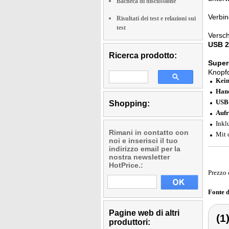
Bacheca di discussione
Verbin
Risultati dei test e relazioni sui
test
Versch
USB 2
Ricerca prodotto:
Super
Knopfd
Kein
Hand
USB-
Shopping:
Aufr
Inkl
Rimani in contatto con
Mit 
noi e inserisci il tuo
indirizzo email per la
nostra newsletter
HotPrice.:
Prezzo 
Fonte 
Pagine web di altri
(1
produttori: