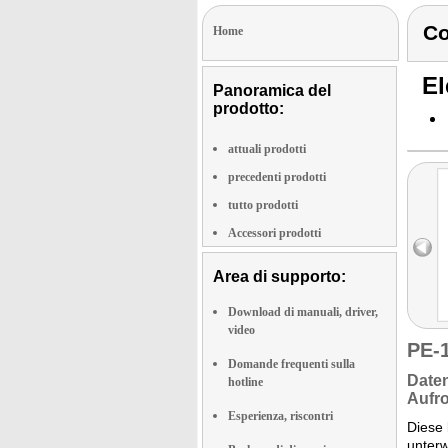
C
Home
El
Panoramica del
prodotto:
attuali prodotti
precedenti prodotti
tutto prodotti
Accessori prodotti
Area di supporto:
Download di manuali, driver,
video
PE-
Domande frequenti sulla
Date
hotline
Aufro
Esperienza, riscontri
Diese 
unterw