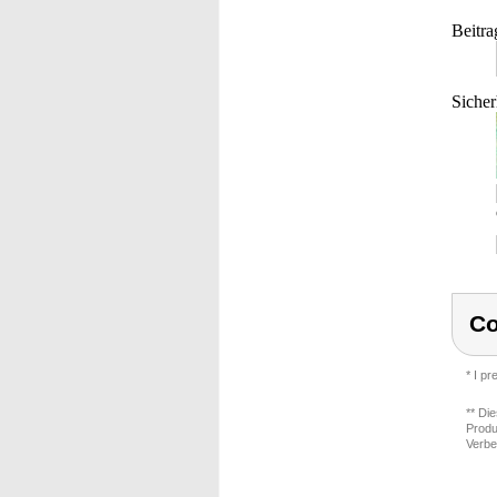
Beitra
Sicher
C
* I p
** Di
Produ
Verbe