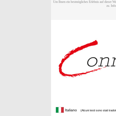
Um Ihnen ein bestmögliches Erlebnis auf dieser We
zu. Inf
Italiano
(Alcuni testi sono stati trado