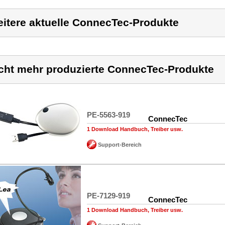
itere aktuelle ConnecTec-Produkte
cht mehr produzierte ConnecTec-Produkte
PE-5563-919
ConnecTec
1 Download Handbuch, Treiber usw.
Support-Bereich
PE-7129-919
ConnecTec
1 Download Handbuch, Treiber usw.