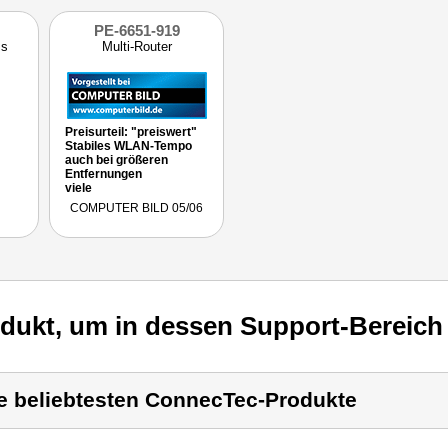
PE-6651-919
ss
Multi-Router
Preisurteil: "preiswert"
Stabiles WLAN-Tempo
auch bei größeren
Entfernungen
viele
Anschlußmöglichkeiten
COMPUTER BILD 05/06
per USB
odukt, um in dessen Support-Bereich
e beliebtesten ConnecTec-Produkte