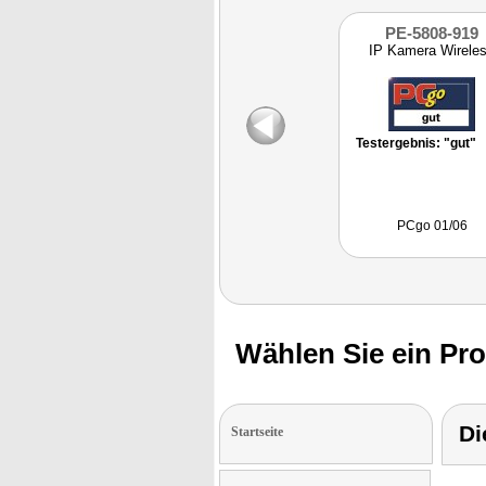
PE-5808-919
IP Kamera Wirele
Testergebnis: "gut"
PCgo 01/06
Wählen Sie ein Pr
Di
Startseite