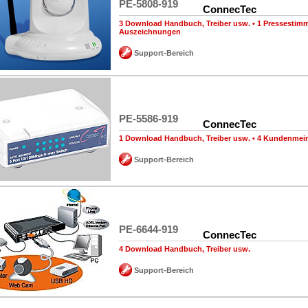
PE-5808-919
ConnecTec
3 Download Handbuch, Treiber usw.
•
1 Pressestim
Auszeichnungen
Support-Bereich
PE-5586-919
ConnecTec
1 Download Handbuch, Treiber usw.
•
4 Kundenmei
Support-Bereich
PE-6644-919
ConnecTec
4 Download Handbuch, Treiber usw.
Support-Bereich