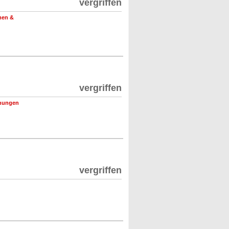
vergriffen
men &
vergriffen
nungen
vergriffen