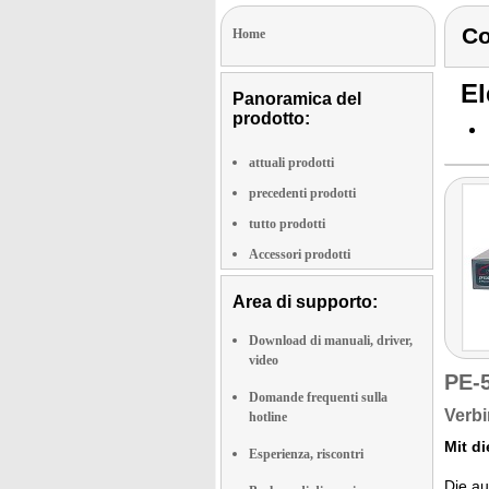
C
Home
El
Panoramica del
prodotto:
attuali prodotti
precedenti prodotti
tutto prodotti
Accessori prodotti
Area di supporto:
Download di manuali, driver,
video
PE-
Domande frequenti sulla
Verbi
hotline
Mit d
Esperienza, riscontri
Die au