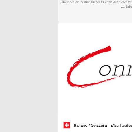
Um Ihnen ein bestmögliches Erlebnis auf dieser We
zu. Inf
Italiano / Svizzera
(Alcuni testi s