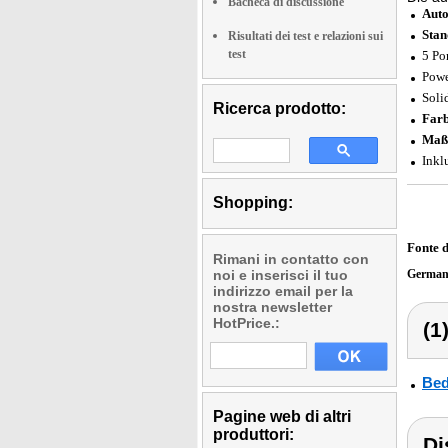
Bacheca di discussione
Auto
Stan
Risultati dei test e relazioni sui
test
5 Po
Powe
Soli
Ricerca prodotto:
Far
Maß
Inkl
Shopping:
Fonte 
Rimani in contatto con
noi e inserisci il tuo
German
indirizzo email per la
nostra newsletter
HotPrice.:
(1
Bed
Pagine web di altri
produttori:
Di