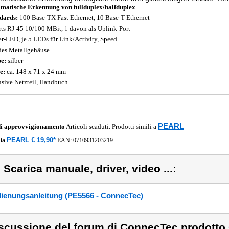
matische Erkennung von fullduplex/halfduplex
dards:
100 Base-TX Fast Ethernet, 10 Base-T-Ethernet
rts RJ-45 10/100 MBit, 1 davon als Uplink-Port
r-LED, je 5 LEDs für Link/Activity, Speed
des Metallgehäuse
be:
silber
e:
ca. 148 x 71 x 24 mm
usive Netzteil, Handbuch
PEARL
di approvvigionamento
Articoli scaduti. Prodotti simili a
PEARL € 19,90*
ia
EAN:
0710931203219
) Scarica manuale, driver, video ...:
ienungsanleitung (PE5566 - ConnecTec)
scussione del forum di ConnecTec prodotto