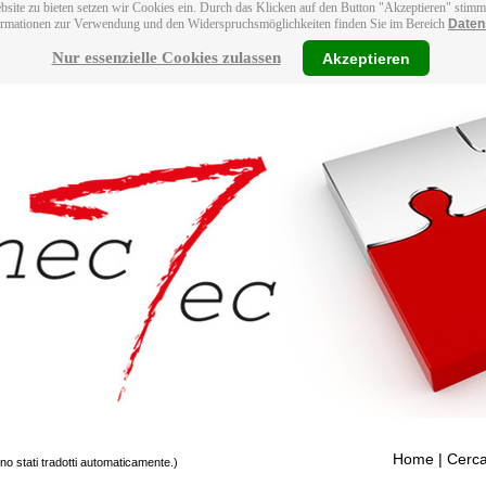
bsite zu bieten setzen wir Cookies ein. Durch das Klicken auf den Button "Akzeptieren" stim
ormationen zur Verwendung und den Widerspruchsmöglichkeiten finden Sie im Bereich
Daten
Nur essenzielle Cookies zulassen
Akzeptieren
Home
| Cerca
ono stati tradotti automaticamente.)