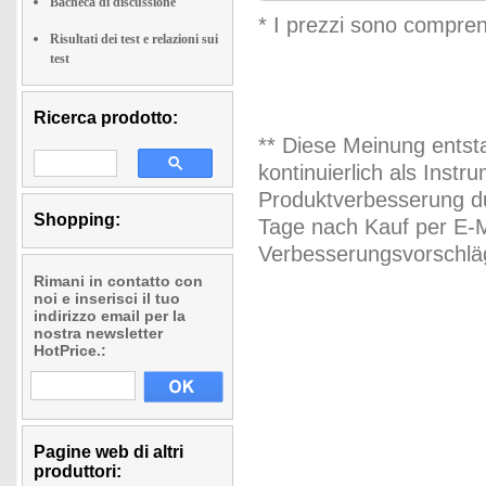
Bacheca di discussione
* I prezzi sono compren
Risultati dei test e relazioni sui
test
Ricerca prodotto:
** Diese Meinung entst
kontinuierlich als Inst
Produktverbesserung du
Shopping:
Tage nach Kauf per E-M
Verbesserungsvorschläg
Rimani in contatto con
noi e inserisci il tuo
indirizzo email per la
nostra newsletter
HotPrice.:
Pagine web di altri
produttori: